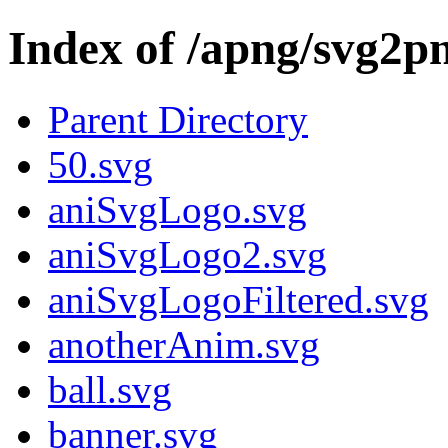
Index of /apng/svg2p
Parent Directory
50.svg
aniSvgLogo.svg
aniSvgLogo2.svg
aniSvgLogoFiltered.svg
anotherAnim.svg
ball.svg
banner.svg